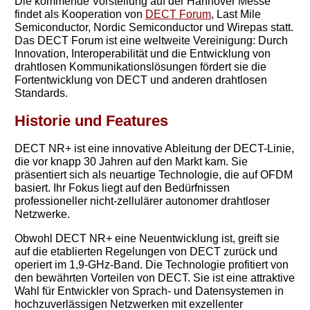
Die kommende Vorstellung auf der Hannover Messe
findet als Kooperation von
DECT Forum
, Last Mile
Semiconductor, Nordic Semiconductor und Wirepas statt.
Das DECT Forum ist eine weltweite Vereinigung: Durch
Innovation, Interoperabilität und die Entwicklung von
drahtlosen Kommunikationslösungen fördert sie die
Fortentwicklung von DECT und anderen drahtlosen
Standards.
Historie und Features
You need to subscribe, before you can post a message
DECT NR+ ist eine innovative Ableitung der DECT-Linie,
die vor knapp 30 Jahren auf den Markt kam. Sie
SUBSCRIBE
präsentiert sich als neuartige Technologie, die auf OFDM
basiert. Ihr Fokus liegt auf den Bedürfnissen
professioneller nicht-zellulärer autonomer drahtloser
Netzwerke.
Obwohl DECT NR+ eine Neuentwicklung ist, greift sie
auf die etablierten Regelungen von DECT zurück und
operiert im 1,9-GHz-Band. Die Technologie profitiert von
den bewährten Vorteilen von DECT. Sie ist eine attraktive
Wahl für Entwickler von Sprach- und Datensystemen in
hochzuverlässigen Netzwerken mit exzellenter