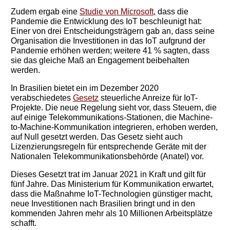
Zudem ergab eine
Studie von Microsoft
, dass die
Pandemie die Entwicklung des IoT beschleunigt hat:
Einer von drei Entscheidungsträgern gab an, dass seine
Organisation die Investitionen in das IoT aufgrund der
Pandemie erhöhen werden; weitere 41 % sagten, dass
sie das gleiche Maß an Engagement beibehalten
werden.
You need to subscribe, before you can post a message
In Brasilien bietet ein im Dezember 2020
verabschiedetes
Gesetz
steuerliche Anreize für IoT-
SUBSCRIBE
Projekte. Die neue Regelung sieht vor, dass Steuern, die
auf einige Telekommunikations-Stationen, die Machine-
to-Machine-Kommunikation integrieren, erhoben werden,
auf Null gesetzt werden. Das Gesetz sieht auch
Lizenzierungsregeln für entsprechende Geräte mit der
Nationalen Telekommunikationsbehörde (Anatel) vor.
Dieses Gesetzt trat im Januar 2021 in Kraft und gilt für
fünf Jahre. Das Ministerium für Kommunikation erwartet,
dass die Maßnahme IoT-Technologien günstiger macht,
neue Investitionen nach Brasilien bringt und in den
kommenden Jahren mehr als 10 Millionen Arbeitsplätze
schafft.