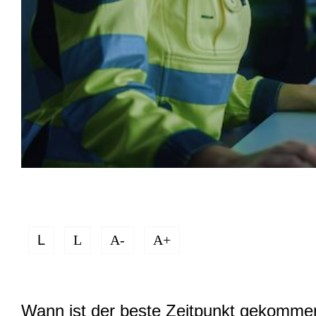
L
L
A-
A+
Wann ist der beste Zeitpunkt gekommen,