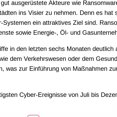
 gut ausgerüstete Akteure wie Ransomware
 Städten ins Visier zu nehmen. Denn es hat 
ur-Systemen ein attraktives Ziel sind. Ra
ienste sowie Energie-, Öl- und Gasunter
ffe in den letzten sechs Monaten deutlich 
n wie dem Verkehrswesen oder dem Gesundh
n, was zur Einführung von Maßnahmen zu
ichtigsten Cyber-Ereignisse von Juli bis D
You need to subscribe, before you can post a message