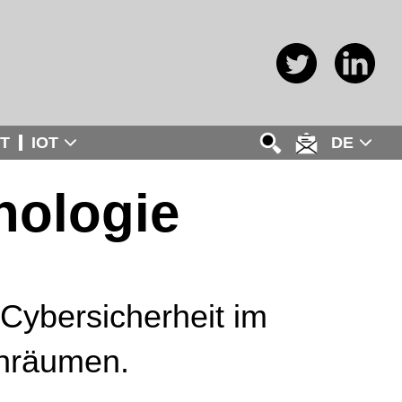
T
IOT
DE
nologie
Cybersicherheit im
inräumen.