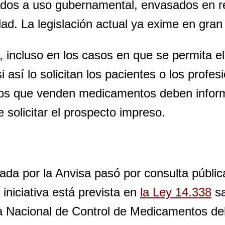
dos a uso gubernamental, envasados en re
SUBSCRIBE
dad. La legislación actual ya exime en gra
incluso en los casos en que se permita el 
así lo solicitan los pacientes o los profes
ntos que venden medicamentos deben infor
e solicitar el prospecto impreso.
bada por la Anvisa pasó por consulta públi
iniciativa está prevista en
la Ley 14.338
sa
a Nacional de Control de Medicamentos del 