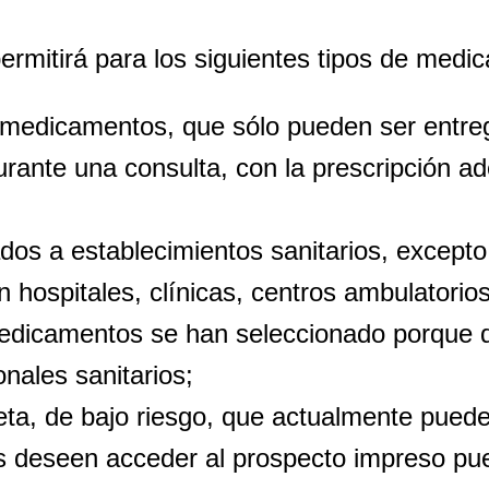
 permitirá para los siguientes tipos de med
 medicamentos, que sólo pueden ser entreg
durante una consulta, con la prescripción a
;
os a establecimientos sanitarios, excepto
n hospitales, clínicas, centros ambulatorios
medicamentos se han seleccionado porque de
onales sanitarios;
ta, de bajo riesgo, que actualmente pued
 deseen acceder al prospecto impreso pued
You need to subscribe, before you can post a message