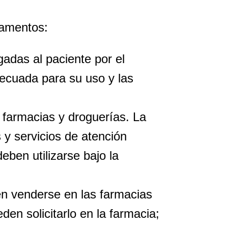
icamentos:
adas al paciente por el
decuada para su uso y las
 farmacias y droguerías. La
 y servicios de atención
ben utilizarse bajo la
en venderse en las farmacias
en solicitarlo en la farmacia;